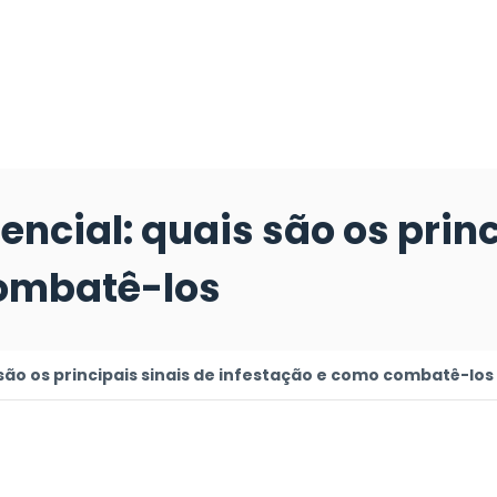
encial: quais são os princ
combatê-los
 são os principais sinais de infestação e como combatê-los