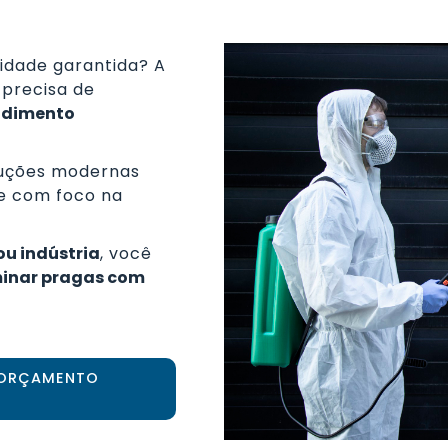
idade garantida? A
 precisa de
endimento
luções modernas
e com foco na
u indústria
, você
minar pragas com
M ORÇAMENTO