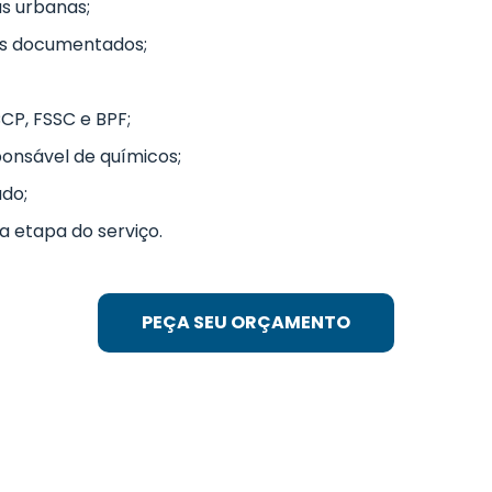
as urbanas;
os documentados;
CP, FSSC e BPF;
ponsável de químicos;
ado;
 etapa do serviço.
PEÇA SEU ORÇAMENTO