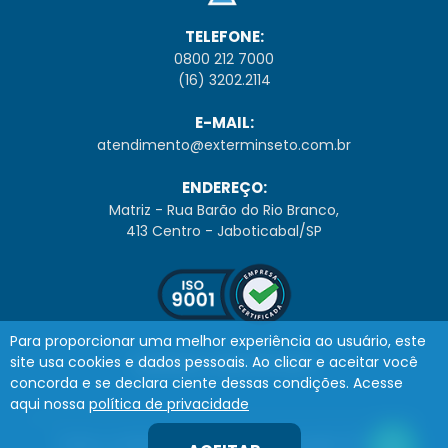
TELEFONE:
0800 212 7000
(16) 3202.2114
E-MAIL:
atendimento@exterminseto.com.br
ENDEREÇO:
Matriz - Rua Barão do Rio Branco,
413 Centro - Jaboticabal/SP
Para proporcionar uma melhor experiência ao usuário, este
site usa cookies e dados pessoais. Ao clicar e aceitar você
EMPRESA CERTIFICADA
concorda e se declara ciente dessas condições. Acesse
aqui nossa
política de privacidade
Todos os direitos reservados - Copyright © 2026